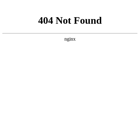
网站地图
网站地图
首 页 
首页
钣金喷漆
汽车服务
Cop
案例展示
管理运营中心门店：
新闻动态
企业招聘
车小二快修（新科路店） 地址：新科路2号
关于我们
车小二快修（管理咨询服务） 地址：新科路2
联系我们