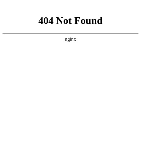
网站地图
网站地图
首 页 
首页
钣金喷漆
汽车服务
Cop
案例展示
管理运营中心门店：
新闻动态
企业招聘
车小二快修（新科路店） 地址：新科路2号
关于我们
车小二快修（管理咨询服务） 地址：新科路2
联系我们